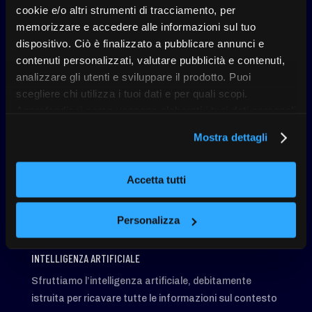
riferimento.
cookie e/o altri strumenti di tracciamento, per
memorizzare e accedere alle informazioni sul tuo
dispositivo. Ciò è finalizzato a pubblicare annunci e
contenuti personalizzati, valutare pubblicità e contenuti,
analizzare gli utenti e sviluppare il prodotto. Puoi
scegliere chi utilizza i tuoi dati e per quali scopi.
KETAI
Approfondisci come vengono elaborati i tuoi dati personali
Come lo facciamo
e imposta le tue preferenze nella sezione dettagli. Puoi
Mostra dettagli
modificare o revocare il tuo consenso in qualsiasi
momento dalla Dichiarazione sui cookie. Utilizziamo i
cookie tecnici e, previo consenso, anche cookie di
Accetta tutti
profilazione o altri strumenti di tracciamento, anche di
terze parti, per personalizzare contenuti ed annunci, per
Personalizza
fornire funzionalità dei social media e per analizzare il
nostro traffico, come meglio indicato nella
Cookie Policy
INTELLIGENZA ARTIFICIALE
. Chiudendo questo banner tramite l’apposito comando
“X” continuerai la navigazione del sito in assenza di
Sfruttiamo l’intelligenza artificiale, debitamente
cookie o altri strumenti di tracciamento diversi da quelli
istruita per ricavare tutte le informazioni sul contesto
tecnici.