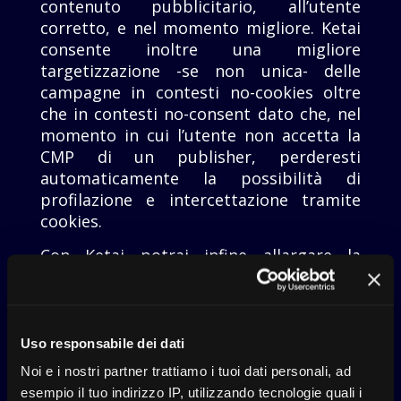
contenuto pubblicitario, all’utente
corretto, e nel momento migliore. Ketai
consente inoltre una migliore
targetizzazione -se non unica- delle
campagne in contesti no-cookies oltre
che in contesti no-consent dato che, nel
momento in cui l’utente non accetta la
CMP di un publisher, perderesti
automaticamente la possibilità di
profilazione e intercettazione tramite
cookies.
Con Ketai potrai infine allargare la
normale audience colpita, andando ad
erogare formati adv, anche su siti che
normalmente non sarebbero stati
inclusi, perché fuori dall’ambito della tua
Uso responsabile dei dati
campagna, ma che invece ospitano
Noi e i nostri partner trattiamo i tuoi dati personali, ad
contenuti rilevanti rispetto al target di
esempio il tuo indirizzo IP, utilizzando tecnologie quali i